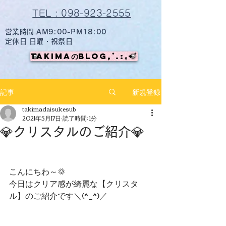
TEL : 098-923-2555
営業時間 AM9:00-PM18:00
定休日 日曜・祝祭日
TAKIMAのBlog,ﾟ.:｡+ﾟ
記事
新規登録
takimadaisukesub
2021年5月17日
読了時間: 1分
💎クリスタルのご紹介💎
こんにちわ～🌞
今日はクリア感が綺麗な【クリスタ
ル】のご紹介です＼(^_^)／