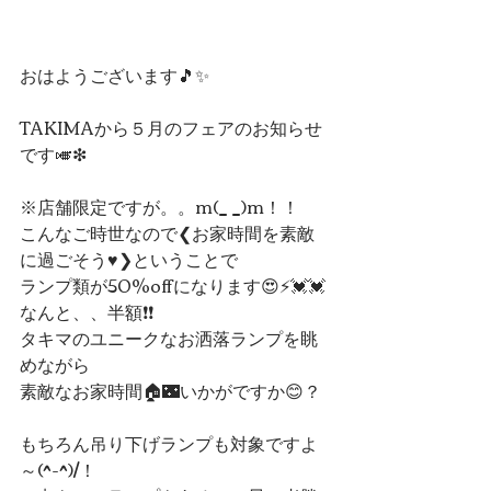
おはようございます🎵✨
TAKIMAから５月のフェアのお知らせ
です🎺❇
※店舗限定ですが。。m(_ _)m！！
こんなご時世なので❮お家時間を素敵
に過ごそう♥❯ということで
ランプ類が50%offになります😍⚡💓💓
なんと、、半額❗❗
タキマのユニークなお洒落ランプを眺
めながら
素敵なお家時間🏠🌃いかがですか😊？
もちろん吊り下げランプも対象ですよ
～(^-^)/！