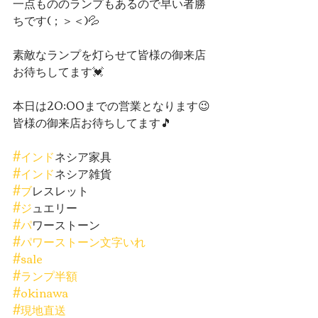
一点もののランプもあるので早い者勝
ちです(；＞＜)💦
素敵なランプを灯らせて皆様の御来店
お待ちしてます💓
本日は20:00までの営業となります😉
皆様の御来店お待ちしてます🎵
#イント
゙ネシア家具
#イント
゙ネシア雑貨
#フ
゙レスレット
#シ
゙ュエリー
#ハ
゚ワーストーン
#パワーストーン文字いれ
#sale
#ランプ半額
#okinawa
#現地直送