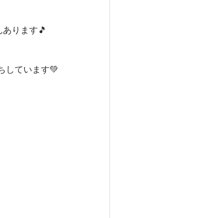
んあります🎵
ちしています💚