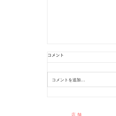
コメント
コメントを追加…
💎６月誕生石💎
店舗