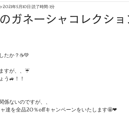
b
2021年5月10日
読了時間: 1分
MAのガネーシャコレクシ
したか？☕💚
ますが、、☔
ょう🚙！！
関係ないのですが、、
シャ達を全品20％offキャンペーンをいたします🤩❤