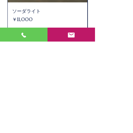
ソーダライト
水晶ルチル（6.1㎜
価格
価格
￥11,000
￥2,200
在庫なし
店舗
所在地 : 〒
901-0305
沖縄県糸満市西崎1丁目27-1 1F
TEL :
098-851-9570
EMAIL :
info@takima.jp
営業時間
9：00～18：00
定休日：日曜・祝祭日