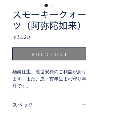
スモーキークォー
ツ（阿弥陀如来）
価
￥3,520
格
ＳＯＬＤ－ＯＵＴ
極楽往生、現世安穏のご利益があり
ます。また、戌・亥年生まれ守り本
尊です。
スペック
W 34.7 mm × H 52.9 mm × D 10.6
mm 多少の誤差はご了承くださ
い。
素材 スモーキークォーツ