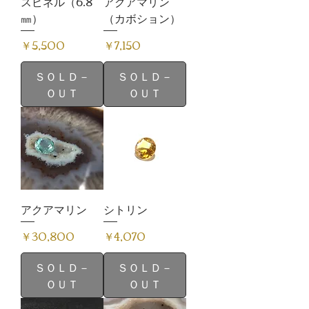
スピネル（6.8
アクアマリン
㎜）
（カボション）
価格
価格
￥5,500
￥7,150
ＳＯＬＤ－
ＳＯＬＤ－
ＯＵＴ
ＯＵＴ
アクアマリン
シトリン
価格
価格
￥30,800
￥4,070
ＳＯＬＤ－
ＳＯＬＤ－
ＯＵＴ
ＯＵＴ