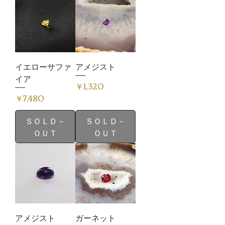
イエローサファ
アメジスト
イア
価格
￥1,320
価格
￥7,480
ＳＯＬＤ－
ＳＯＬＤ－
ＯＵＴ
ＯＵＴ
アメジスト
ガーネット