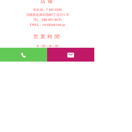
店舗
所在地 : 〒
901-0305
沖縄県糸満市西崎1丁目27-1 1F
TEL :
098-851-9570
EMAIL :
info@takima.jp
営業時間
9：00～18：00
定休日：日曜・祝祭日
​ご利用ガイド
配送と返品について
プライバシーポリシー
TAKIMA インテリア
TAKIMA ミニジープ