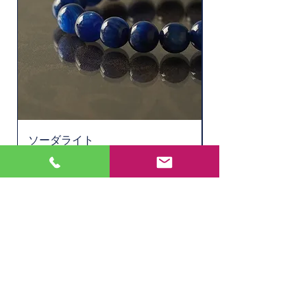
ソーダライト
水晶ルチル（6.1㎜
価格
価格
￥11,000
￥2,200
在庫なし
店舗