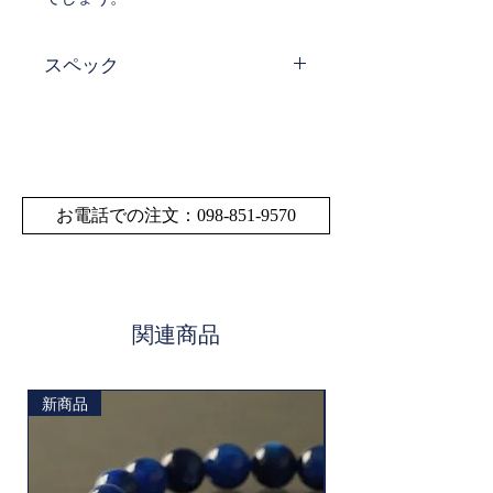
スペック
サイ
縦22.8㎜×横 16.3㎜ × 厚
ズ・
さ5.1㎜
寸法
サイズの多少の誤差は
お電話での注文：098-851-9570
ご了承ください。
素材
ラリマー
関連商品
新商品