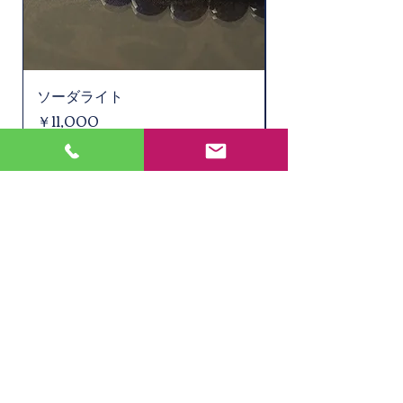
ソーダライト
水晶ルチル（6.1㎜
価格
価格
￥11,000
￥2,200
在庫なし
店舗
所在地 : 〒
901-0305
沖縄県糸満市西崎1丁目27-1 1F
TEL :
098-851-9570
EMAIL :
info@takima.jp