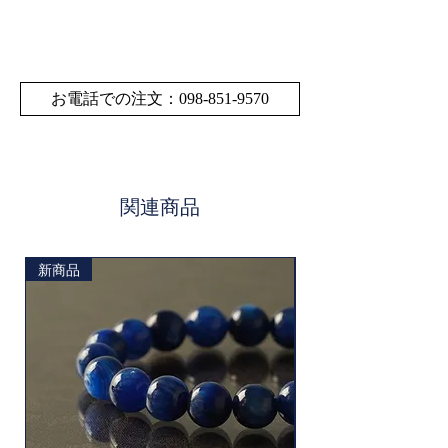
サイ
10.3～10.4mmサイズの
ズ・
多少の誤差はご了承くだ
寸法
さい。
重量
お電話での注文：098-851-9570
素材
タイガーアイ
生産
アメリカ・イタリア・イ
地
ンド・インドネシア・ウ
関連商品
ルグアイ・ドイツ・ブラ
ジル・中国・南アフリカ
新商品
共和国