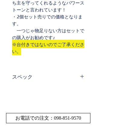
ち主を守ってくれるようなパワース
トーンと言われています！
・2個セット売りでの価格となりま
す。
一つじゃ物足りない方はセットで
の購入がお勧めです♪
※台付きではないのでご了承くださ
い。
スペック
サイ
直径24.6㎜～26.5㎜
ズ・
サイズや重量の多少の
寸法
誤差はご了承くださ
い。
お電話での注文：098-851-9570
重量
19ｇ～23ｇ