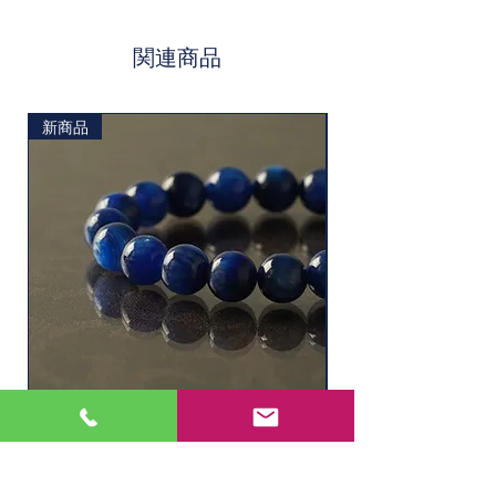
素材
モリオン
関連商品
新商品
ソーダライト
水晶ルチル（6.1㎜
価格
価格
￥11,000
￥2,200