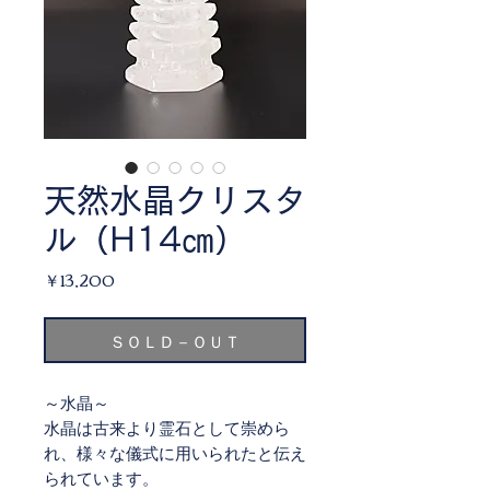
天然水晶クリスタ
ル（H14㎝）
価
￥13,200
格
ＳＯＬＤ－ＯＵＴ
～水晶～
水晶は古来より霊石として崇めら
れ、様々な儀式に用いられたと伝え
られています。