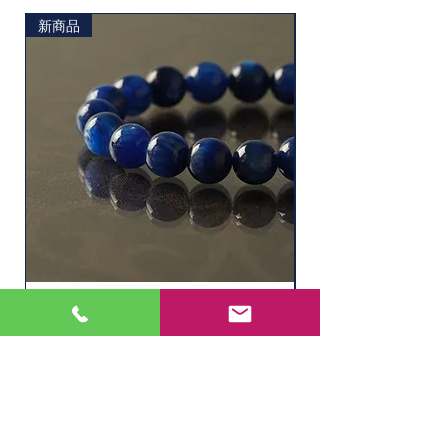
新商品
ソーダライト
水晶ルチル（6.1㎜
価格
価格
￥11,000
￥2,200
在庫なし