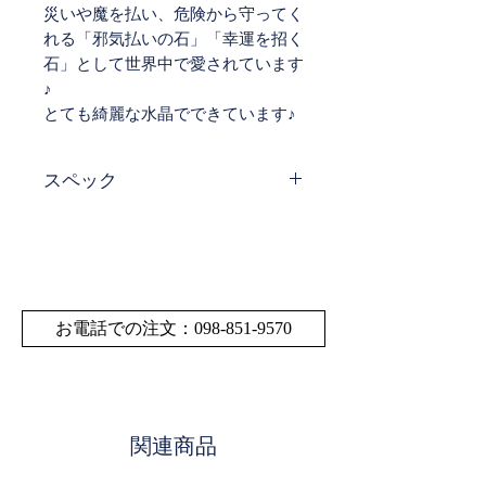
災いや魔を払い、危険から守ってく
れる「邪気払いの石」「幸運を招く
石」として世界中で愛されています
♪
とても綺麗な水晶でできています♪
スペック
サイ
H14㎝×W5.5㎝×D5㎝
ズ・
サイズや重量の多少の
寸法
誤差はご了承くださ
い。
お電話での注文：098-851-9570
重量
393ｇ
素材
水晶
関連商品