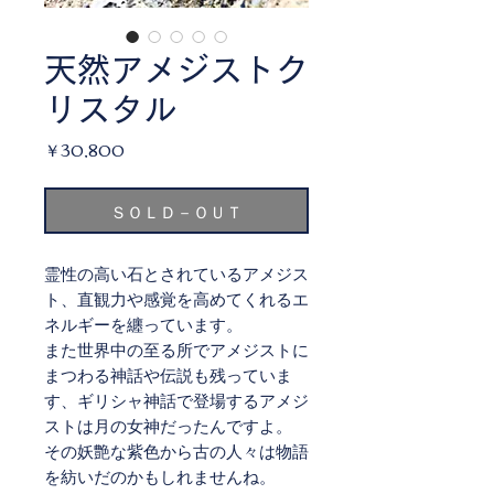
天然アメジストク
リスタル
価
￥30,800
格
ＳＯＬＤ－ＯＵＴ
霊性の高い石とされているアメジス
ト、直観力や感覚を高めてくれるエ
ネルギーを纏っています。
また世界中の至る所でアメジストに
まつわる神話や伝説も残っていま
す、ギリシャ神話で登場するアメジ
ストは月の女神だったんですよ。
その妖艶な紫色から古の人々は物語
を紡いだのかもしれませんね。