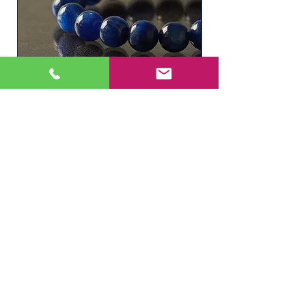
ソーダライト
水晶ルチル（6.1㎜
価格
価格
￥11,000
￥2,200
在庫なし
店舗